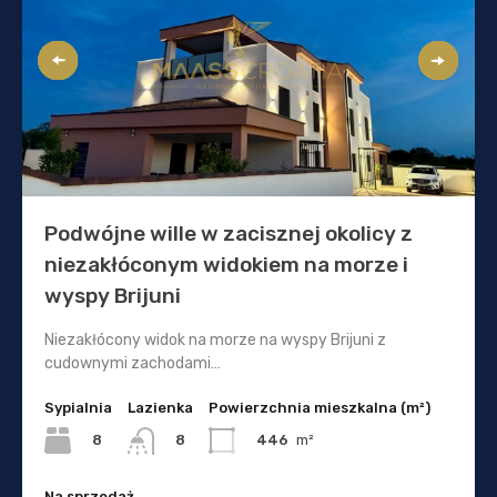
Podwójne wille w zacisznej okolicy z
niezakłóconym widokiem na morze i
wyspy Brijuni
Niezakłócony widok na morze na wyspy Brijuni z
cudownymi zachodami…
Sypialnia
Lazienka
Powierzchnia mieszkalna (m²)
8
446
m²
8
Na sprzedaż