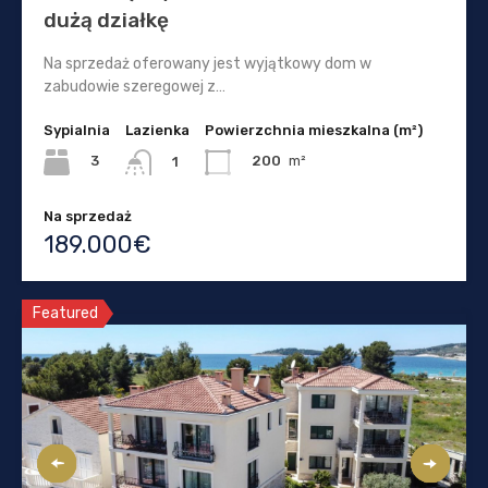
dużą działkę
Na sprzedaż oferowany jest wyjątkowy dom w
zabudowie szeregowej z…
Sypialnia
Lazienka
Powierzchnia mieszkalna (m²)
3
200
m²
1
Na sprzedaż
189.000€
Featured