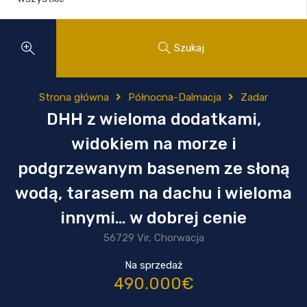
Szukaj
Strona główna
Północna-Dalmacja
Zadar
DHH z wieloma dodatkami,
widokiem na morze i
podgrzewanym basenem ze słoną
wodą, tarasem na dachu i wieloma
innymi… w dobrej cenie
56729 Vir, Chorwacja
Na sprzedaż
490.000€