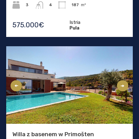
3
187
m²
4
Istria
575.000€
Pula
Willa z basenem w Primošten