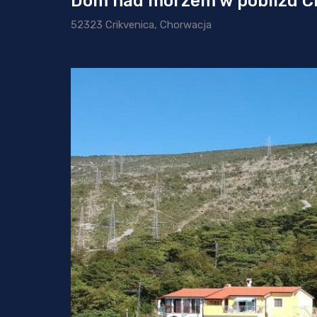
Dom nad morzem w pobliżu C
52323 Crikvenica, Chorwacja