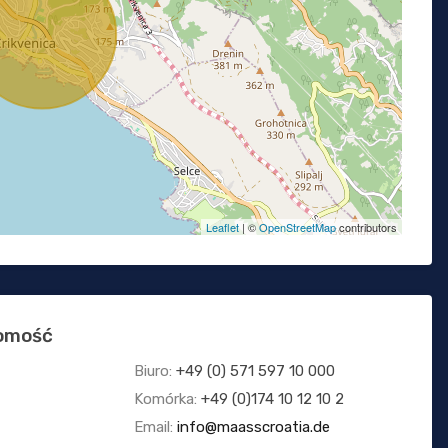
Leaflet
| ©
OpenStreetMap
contributors
homość
Biuro:
+49 (0) 571 597 10 000
Komórka:
+49 (0)174 10 12 10 2
Email:
info@maasscroatia.de