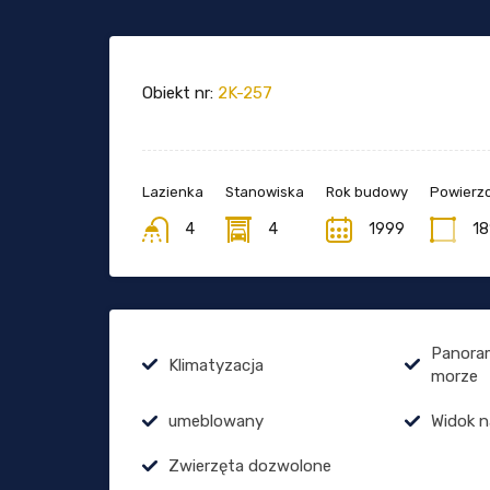
Obiekt nr:
2K-257
Lazienka
Stanowiska
Rok budowy
Powierzc
4
4
1999
18
Panora
Klimatyzacja
morze
umeblowany
Widok n
Zwierzęta dozwolone