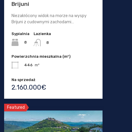
Brijuni
Niezakłócony widok na morze na wyspy
Brijuni z cudownymi zachodami…
Sypialnia
Lazienka
8
8
Powierzchnia mieszkalna (m²)
446
m²
Na sprzedaż
2.160.000€
Featured