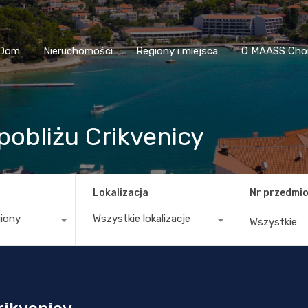
Dom
Nieruchomości
Regiony i miejsca
O MAASS
Dom
Nieruchomości
Regiony i miejsca
O MAASS Cho
obliżu Crikvenicy
Lokalizacja
Nr przedmio
giony
Wszystkie lokalizacje