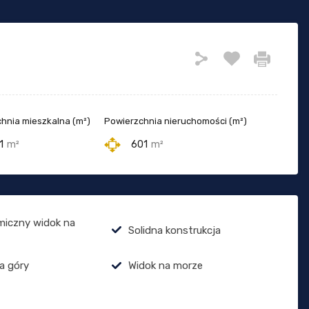
hnia mieszkalna (m²)
Powierzchnia nieruchomości (m²)
1
m²
601
m²
miczny widok na
Solidna konstrukcja
a góry
Widok na morze