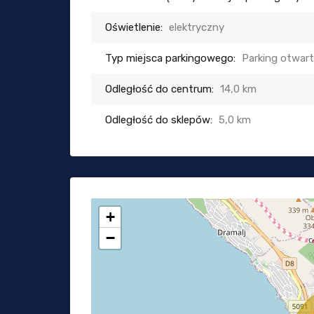
Oświetlenie:
elektryczny
Typ miejsca parkingowego:
Parking otwar
Odległość do centrum:
14,0 km
Odległość do sklepów:
5,0 km
+
−