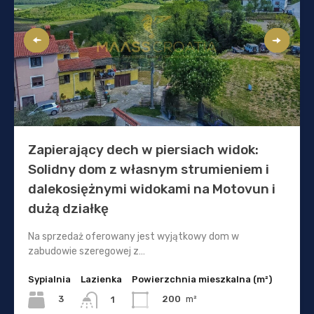
Zapierający dech w piersiach widok:
Solidny dom z własnym strumieniem i
dalekosiężnymi widokami na Motovun i
dużą działkę
Na sprzedaż oferowany jest wyjątkowy dom w
zabudowie szeregowej z…
Sypialnia
Lazienka
Powierzchnia mieszkalna (m²)
3
200
m²
1