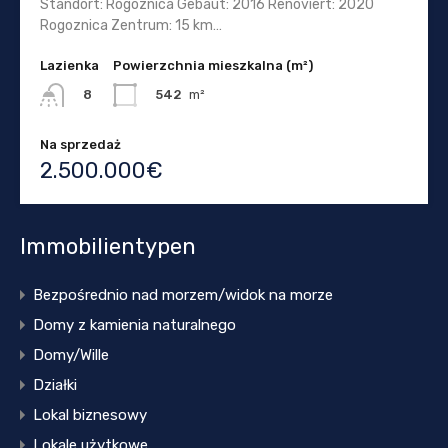
Standort: Rogoznica Gebaut: 2016 Renoviert: 2020
Rogoznica Zentrum: 15 km…
Lazienka
Powierzchnia mieszkalna (m²)
542
m²
8
Na sprzedaż
2.500.000€
Immobilientypen
Bezpośrednio nad morzem/widok na morze
Domy z kamienia naturalnego
Domy/Wille
Działki
Lokal biznesowy
Lokale użytkowe