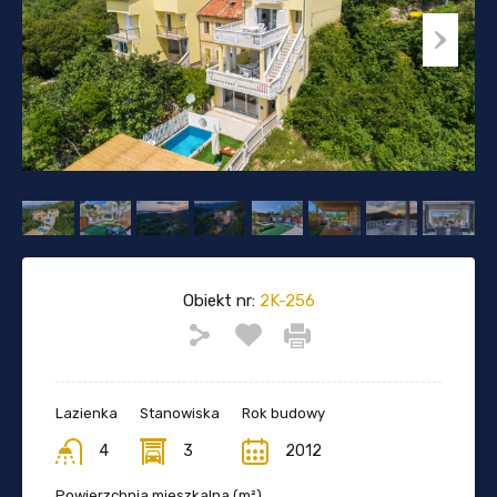
Obiekt nr:
2K-256
Lazienka
Stanowiska
Rok budowy
4
3
2012
Powierzchnia mieszkalna (m²)