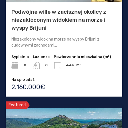
Podwójne wille w zacisznej okolicy z
niezakłóconym widokiem na morze i
wyspy Brijuni
Niezakłócony widok na morze na wyspy Brijuni z
cudownymi zachodami…
Sypialnia
Lazienka
Powierzchnia mieszkalna (m²)
8
446
m²
8
Na sprzedaż
2.160.000€
Featured