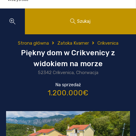
Szukaj
Strona główna
Zatoka Kvarner
Crikvenica
Piękny dom w Crikvenicy z
widokiem na morze
52342 Crikvenica, Chorwacja
Na sprzedaż
1.200.000€