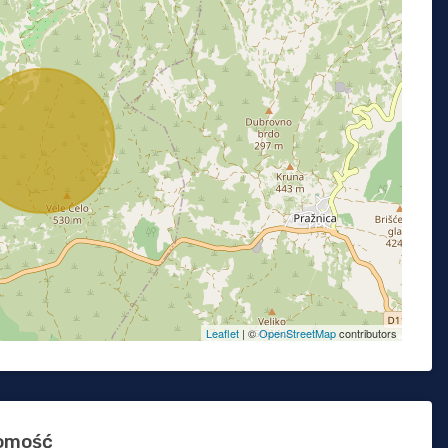
Leaflet
| ©
OpenStreetMap
contributors
homość