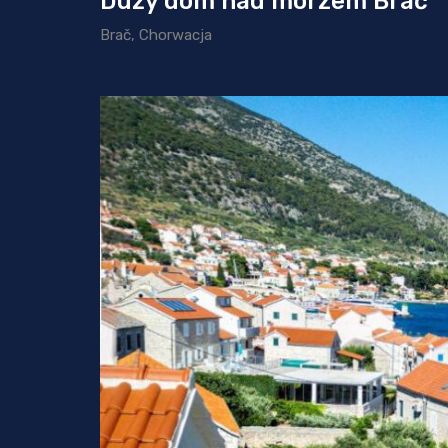
Duży dom nad morzem Brač
Brač, Chorwacja