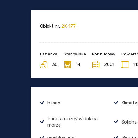
Obiekt nr:
2K-177
Lazienka
Stanowiska
Rok budowy
Powierzc
36
14
2001
11
basen
Klimaty
Panoramiczny widok na
Solidna
morze
umeblowany
Widok n