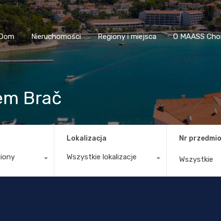
Dom
Nieruchomości
Regiony i miejsca
O MAASS
Dom
Nieruchomości
Regiony i miejsca
O MAASS Cho
em Brač
Lokalizacja
Nr przedmio
giony
Wszystkie lokalizacje