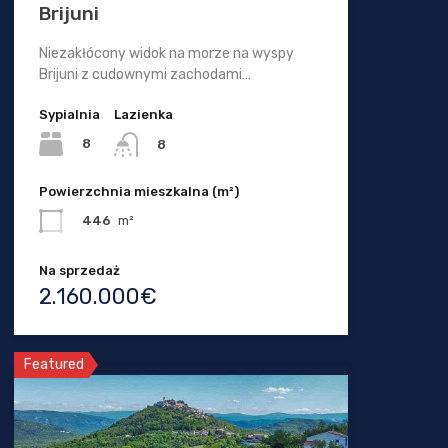
Brijuni
Niezakłócony widok na morze na wyspy
Brijuni z cudownymi zachodami…
Sypialnia
Lazienka
8
8
Powierzchnia mieszkalna (m²)
446
m²
Na sprzedaż
2.160.000€
Featured