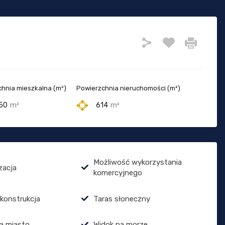
hnia mieszkalna (m²)
Powierzchnia nieruchomości (m²)
50
m²
614
m²
Możliwość wykorzystania
zacja
komercyjnego
 konstrukcja
Taras słoneczny
a miasto
Widok na morze