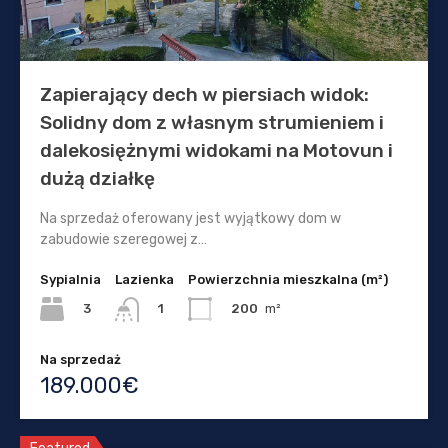
Zapierający dech w piersiach widok:
Solidny dom z własnym strumieniem i
dalekosiężnymi widokami na Motovun i
dużą działkę
Na sprzedaż oferowany jest wyjątkowy dom w
zabudowie szeregowej z…
Sypialnia
Lazienka
Powierzchnia mieszkalna (m²)
3
200
m²
1
Na sprzedaż
189.000€