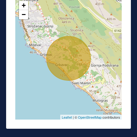
+
−
Leaflet
| ©
OpenStreetMap
contributors