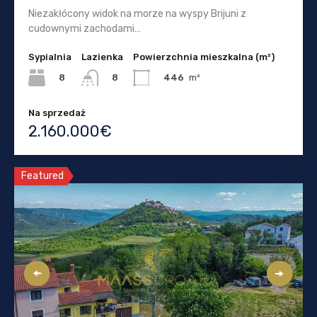
Niezakłócony widok na morze na wyspy Brijuni z
cudownymi zachodami…
Sypialnia
Lazienka
Powierzchnia mieszkalna (m²)
8
446
m²
8
Na sprzedaż
2.160.000€
Featured