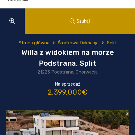
Szukaj
Strona główna
Środkowa Dalmacja
Split
Willa z widokiem na morze
Podstrana, Split
21223 Podstrana, Chorwacja
Na sprzedaż
2.399.000€