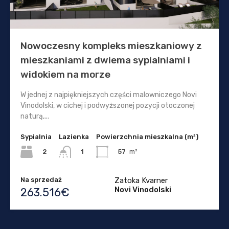
Nowoczesny kompleks mieszkaniowy z
mieszkaniami z dwiema sypialniami i
widokiem na morze
W jednej z najpiękniejszych części malowniczego Novi
Vinodolski, w cichej i podwyższonej pozycji otoczonej
naturą,...
Sypialnia
Lazienka
Powierzchnia mieszkalna (m²)
2
57
m²
1
Na sprzedaż
Zatoka Kvarner
Novi Vinodolski
263.516€