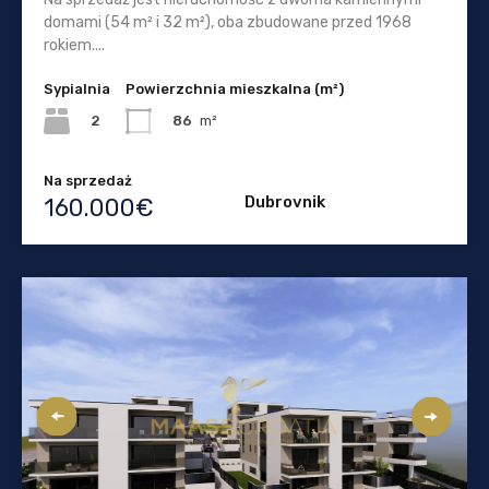
domami (54 m² i 32 m²), oba zbudowane przed 1968
rokiem....
Sypialnia
Powierzchnia mieszkalna (m²)
2
86
m²
Na sprzedaż
Dubrovnik
160.000€