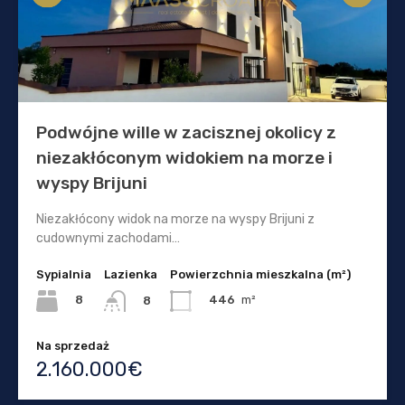
Podwójne wille w zacisznej okolicy z
niezakłóconym widokiem na morze i
wyspy Brijuni
Niezakłócony widok na morze na wyspy Brijuni z
cudownymi zachodami…
Sypialnia
Lazienka
Powierzchnia mieszkalna (m²)
8
446
m²
8
Na sprzedaż
2.160.000€