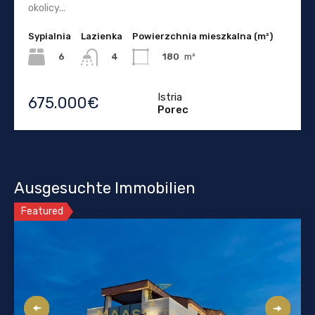
okolicy...
Sypialnia
Lazienka
Powierzchnia mieszkalna (m²)
6
180
m²
4
Istria
675.000€
Porec
Ausgesuchte Immobilien
Featured