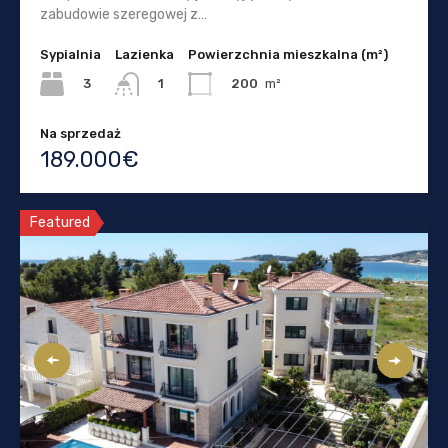
zabudowie szeregowej z…
Sypialnia
Lazienka
Powierzchnia mieszkalna (m²)
3
200
m²
1
Na sprzedaż
189.000€
Featured