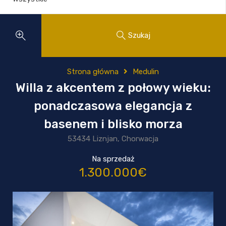
Szukaj
Strona główna
Medulin
Willa z akcentem z połowy wieku:
ponadczasowa elegancja z
basenem i blisko morza
53434 Liznjan, Chorwacja
Na sprzedaż
1.300.000€