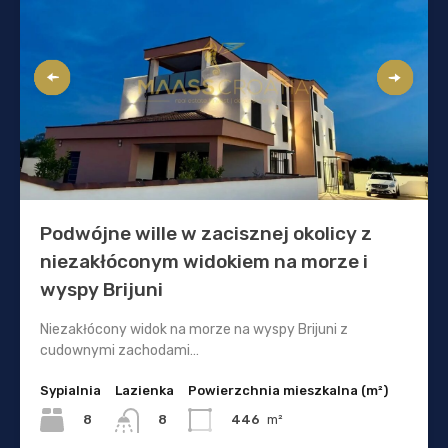
Podwójne wille w zacisznej okolicy z
niezakłóconym widokiem na morze i
wyspy Brijuni
Niezakłócony widok na morze na wyspy Brijuni z
cudownymi zachodami…
Sypialnia
Lazienka
Powierzchnia mieszkalna (m²)
8
446
m²
8