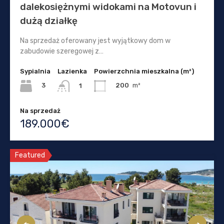
dalekosiężnymi widokami na Motovun i
dużą działkę
Na sprzedaż oferowany jest wyjątkowy dom w
zabudowie szeregowej z…
Sypialnia
Lazienka
Powierzchnia mieszkalna (m²)
3
200
m²
1
Na sprzedaż
189.000€
Featured