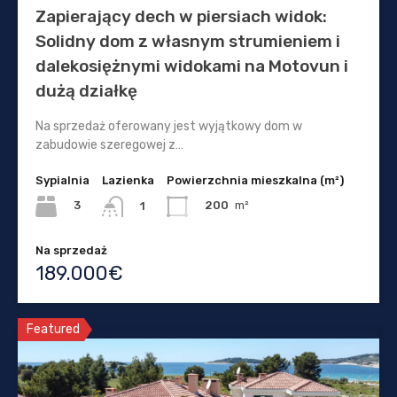
Zapierający dech w piersiach widok:
Solidny dom z własnym strumieniem i
dalekosiężnymi widokami na Motovun i
dużą działkę
Na sprzedaż oferowany jest wyjątkowy dom w
zabudowie szeregowej z…
Sypialnia
Lazienka
Powierzchnia mieszkalna (m²)
3
200
m²
1
Na sprzedaż
189.000€
Featured