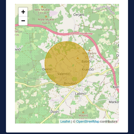
+
−
Leaflet
| ©
OpenStreetMap
contributors