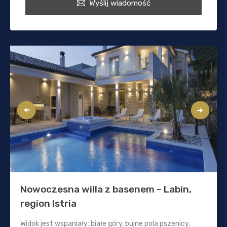
Wyślij wiadomość
Nowoczesna willa z basenem – Labin,
region Istria
Widok jest wspaniały: białe góry, bujne pola pszenicy,