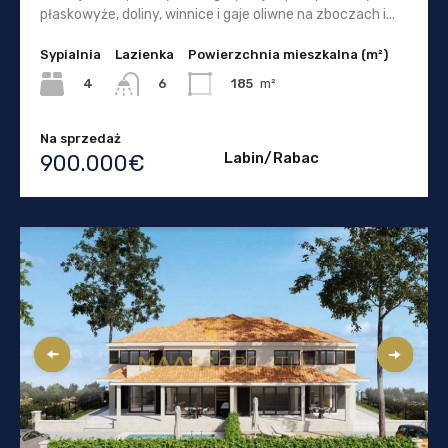
płaskowyże, doliny, winnice i gaje oliwne na zboczach i...
Sypialnia
Lazienka
Powierzchnia mieszkalna (m²)
4
185
m²
6
Na sprzedaż
Labin/Rabac
900.000€