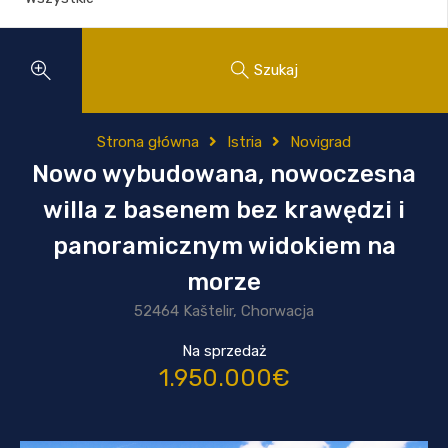
Szukaj
Strona główna
Istria
Novigrad
Nowo wybudowana, nowoczesna
willa z basenem bez krawędzi i
panoramicznym widokiem na
morze
52464 Kaštelir, Chorwacja
Na sprzedaż
1.950.000€