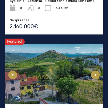
Sypialnia
Lazienka
Powierzchnia mieszkalna (m²)
8
446
m²
8
Na sprzedaż
2.160.000€
Featured