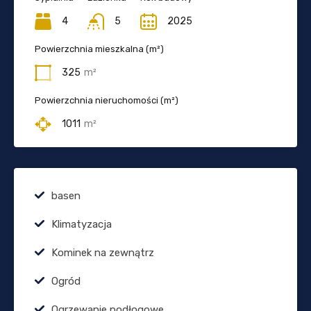
4
5
2025
Powierzchnia mieszkalna (m²)
325
m²
Powierzchnia nieruchomości (m²)
1011
m²
basen
Klimatyzacja
Kominek na zewnątrz
Ogród
Ogrzewanie podłogowe