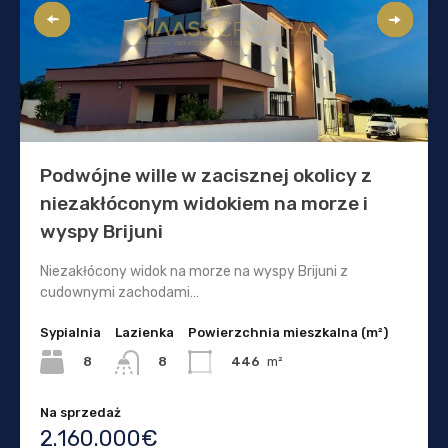
Podwójne wille w zacisznej okolicy z
niezakłóconym widokiem na morze i
wyspy Brijuni
Niezakłócony widok na morze na wyspy Brijuni z
cudownymi zachodami…
Sypialnia
Lazienka
Powierzchnia mieszkalna (m²)
8
446
m²
8
Na sprzedaż
2.160.000€