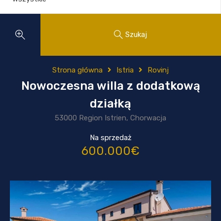
Szukaj
Strona główna
Istria
Rovinj
Nowoczesna willa z dodatkową
działką
53000 Region Istrien, Chorwacja
Na sprzedaż
600.000€