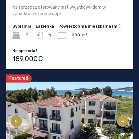
Na sprzedaż oferowany jest wyjątkowy dom w
zabudowie szeregowej z…
Sypialnia
Lazienka
Powierzchnia mieszkalna (m²)
3
200
m²
1
Na sprzedaż
189.000€
Featured