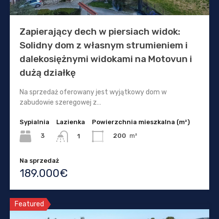
Zapierający dech w piersiach widok:
Solidny dom z własnym strumieniem i
dalekosiężnymi widokami na Motovun i
dużą działkę
Na sprzedaż oferowany jest wyjątkowy dom w
zabudowie szeregowej z…
Sypialnia
Lazienka
Powierzchnia mieszkalna (m²)
3
200
m²
1
Na sprzedaż
189.000€
Featured