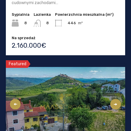
cudownymi zachodami…
Sypialnia
Lazienka
Powierzchnia mieszkalna (m²)
8
446
m²
8
Na sprzedaż
2.160.000€
Featured