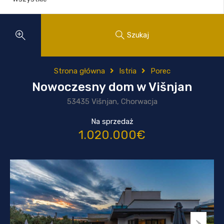
Szukaj
Strona główna
Istria
Porec
Nowoczesny dom w Višnjan
53435 Višnjan, Chorwacja
Na sprzedaż
1.020.000€