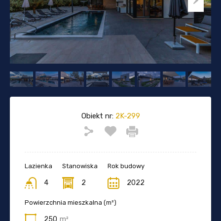
Obiekt nr:
2K-299
Lazienka
Stanowiska
Rok budowy
4
2
2022
Powierzchnia mieszkalna (m²)
250
m²