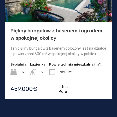
Piękny bungalow z basenem i ogrodem
w spokojnej okolicy
Ten piękny bungalow z basenem położony jest na działce
o powierzchni 600 m² w spokojnej okolicy w pobliżu...
Sypialnia
Lazienka
Powierzchnia mieszkalna (m²)
3
120
m²
2
Istria
459.000€
Pula