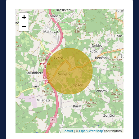
+
−
Leaflet
| ©
OpenStreetMap
contributors