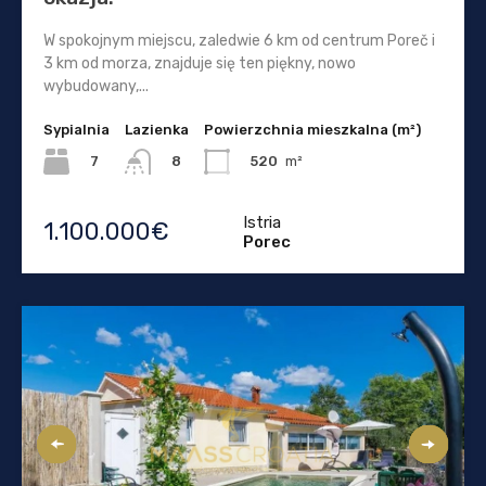
W spokojnym miejscu, zaledwie 6 km od centrum Poreč i
3 km od morza, znajduje się ten piękny, nowo
wybudowany,...
Sypialnia
Lazienka
Powierzchnia mieszkalna (m²)
7
520
m²
8
Istria
1.100.000€
Porec