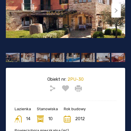
Obiekt nr:
2PU-30
Lazienka
Stanowiska
Rok budowy
14
10
2012
Powierzchnia mieszkalna (m²)