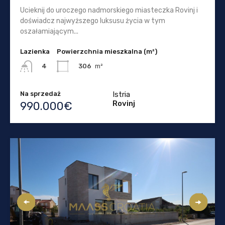
Ucieknij do uroczego nadmorskiego miasteczka Rovinj i
doświadcz najwyższego luksusu życia w tym
oszałamiającym...
Lazienka
Powierzchnia mieszkalna (m²)
306
m²
4
Na sprzedaż
Istria
Rovinj
990.000€