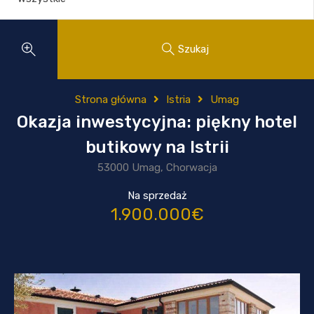
Szukaj
Strona główna
Istria
Umag
Okazja inwestycyjna: piękny hotel
butikowy na Istrii
53000 Umag, Chorwacja
Na sprzedaż
1.900.000€