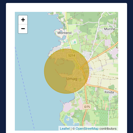
+
−
Leaflet
| ©
OpenStreetMap
contributors