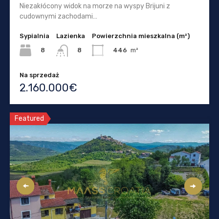
Niezakłócony widok na morze na wyspy Brijuni z
cudownymi zachodami…
Sypialnia
Lazienka
Powierzchnia mieszkalna (m²)
8
446
m²
8
Na sprzedaż
2.160.000€
Featured