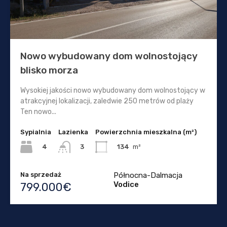
Nowo wybudowany dom wolnostojący
blisko morza
Wysokiej jakości nowo wybudowany dom wolnostojący w
atrakcyjnej lokalizacji, zaledwie 250 metrów od plaży
Ten nowo...
Sypialnia
Lazienka
Powierzchnia mieszkalna (m²)
4
134
m²
3
Na sprzedaż
Północna-Dalmacja
Vodice
799.000€