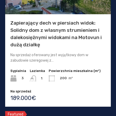
Zapierający dech w piersiach widok:
Solidny dom z własnym strumieniem i
dalekosiężnymi widokami na Motovun i
dużą działkę
Na sprzedaż oferowany jest wyjątkowy dom w
zabudowie szeregowej z…
Sypialnia
Lazienka
Powierzchnia mieszkalna (m²)
3
200
m²
1
Na sprzedaż
189.000€
Featured