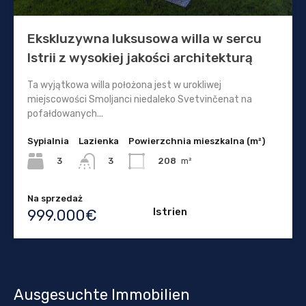
Ekskluzywna luksusowa willa w sercu
Istrii z wysokiej jakości architekturą
Ta wyjątkowa willa położona jest w urokliwej
miejscowości Smoljanci niedaleko Svetvinčenat na
pofałdowanych...
Sypialnia
Lazienka
Powierzchnia mieszkalna (m²)
3
208
m²
3
Na sprzedaż
Istrien
999.000€
Ausgesuchte Immobilien