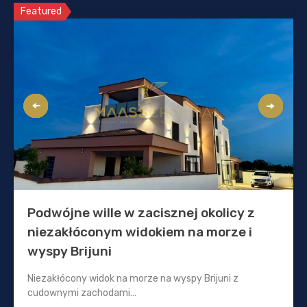
Featured
Podwójne wille w zacisznej okolicy z
niezakłóconym widokiem na morze i
wyspy Brijuni
Niezakłócony widok na morze na wyspy Brijuni z
cudownymi zachodami…