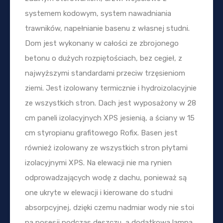
systemem kodowym, system nawadniania
trawników, napełnianie basenu z własnej studni.
Dom jest wykonany w całości ze zbrojonego
betonu o dużych rozpiętościach, bez cegieł, z
najwyższymi standardami przeciw trzęsieniom
ziemi. Jest izolowany termicznie i hydroizolacyjnie
ze wszystkich stron. Dach jest wyposażony w 28
cm paneli izolacyjnych XPS jesienią, a ściany w 15
cm styropianu grafitowego Rofix. Basen jest
również izolowany ze wszystkich stron płytami
izolacyjnymi XPS. Na elewacji nie ma rynien
odprowadzających wodę z dachu, ponieważ są
one ukryte w elewacji i kierowane do studni
absorpcyjnej, dzięki czemu nadmiar wody nie stoi
na posesji podczas deszczu, a dodatkowa lampa