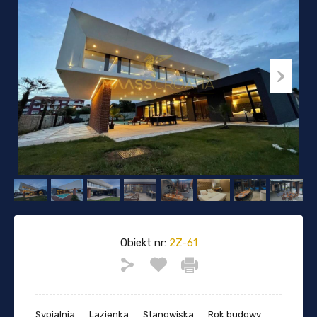
Obiekt nr:
2Z-61
Sypialnia
Lazienka
Stanowiska
Rok budowy