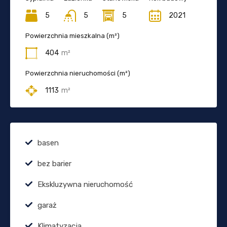
5
5
5
2021
Powierzchnia mieszkalna (m²)
404
m²
Powierzchnia nieruchomości (m²)
1113
m²
basen
bez barier
Ekskluzywna nieruchomość
garaż
Klimatyzacja