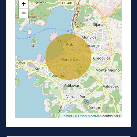
+
−
Leaflet
| ©
OpenStreetMap
contributors