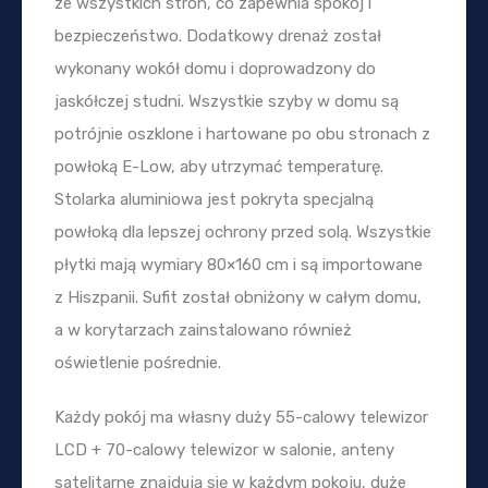
ze wszystkich stron, co zapewnia spokój i
bezpieczeństwo. Dodatkowy drenaż został
wykonany wokół domu i doprowadzony do
jaskółczej studni. Wszystkie szyby w domu są
potrójnie oszklone i hartowane po obu stronach z
powłoką E-Low, aby utrzymać temperaturę.
Stolarka aluminiowa jest pokryta specjalną
powłoką dla lepszej ochrony przed solą. Wszystkie
płytki mają wymiary 80×160 cm i są importowane
z Hiszpanii. Sufit został obniżony w całym domu,
a w korytarzach zainstalowano również
oświetlenie pośrednie.
Każdy pokój ma własny duży 55-calowy telewizor
LCD + 70-calowy telewizor w salonie, anteny
satelitarne znajdują się w każdym pokoju, duże