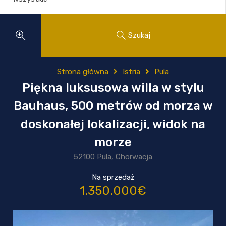
Szukaj
Strona główna
Istria
Pula
Piękna luksusowa willa w stylu
Bauhaus, 500 metrów od morza w
doskonałej lokalizacji, widok na
morze
52100 Pula, Chorwacja
Na sprzedaż
1.350.000€