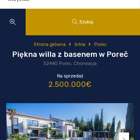
Szukaj
Strona główna
Istria
Porec
Piękna willa z basenem w Poreč
52440 Porec, Chorwacja
Na sprzedaż
2.500.000€