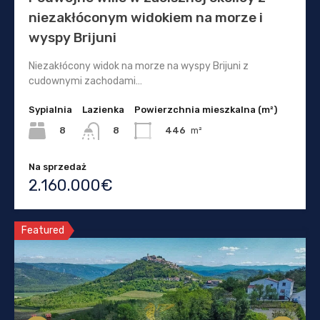
niezakłóconym widokiem na morze i
wyspy Brijuni
Niezakłócony widok na morze na wyspy Brijuni z
cudownymi zachodami…
Sypialnia
Lazienka
Powierzchnia mieszkalna (m²)
8
446
m²
8
Na sprzedaż
2.160.000€
Featured