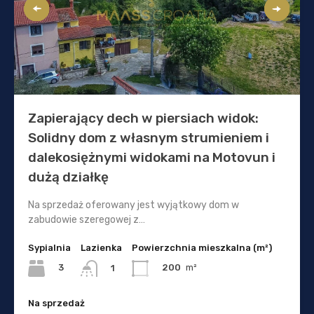
Zapierający dech w piersiach widok:
Solidny dom z własnym strumieniem i
dalekosiężnymi widokami na Motovun i
dużą działkę
Na sprzedaż oferowany jest wyjątkowy dom w
zabudowie szeregowej z…
Sypialnia
Lazienka
Powierzchnia mieszkalna (m²)
3
200
m²
1
Na sprzedaż