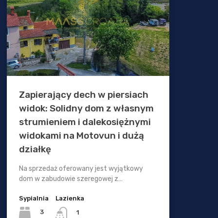
Zapierający dech w piersiach
widok: Solidny dom z własnym
strumieniem i dalekosiężnymi
widokami na Motovun i dużą
działkę
Na sprzedaż oferowany jest wyjątkowy
dom w zabudowie szeregowej z…
Sypialnia
Lazienka
3
1