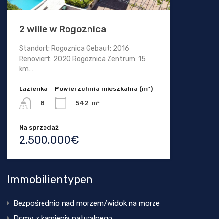
2 wille w Rogoznica
Standort: Rogoznica Gebaut: 2016
Renoviert: 2020 Rogoznica Zentrum: 15
km…
Lazienka
Powierzchnia mieszkalna (m²)
542
m²
8
Na sprzedaż
2.500.000€
Immobilientypen
Bezpośrednio nad morzem/widok na morze
Domy z kamienia naturalnego