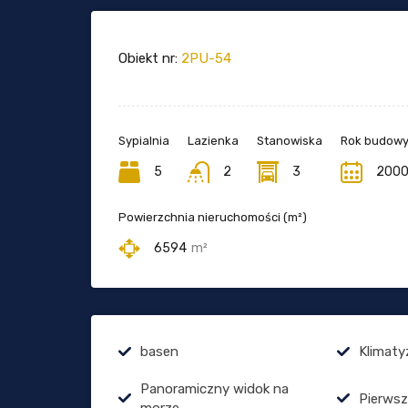
Obiekt nr:
2PU-54
Sypialnia
Lazienka
Stanowiska
Rok budow
5
2
3
200
Powierzchnia nieruchomości (m²)
6594
m²
basen
Klimaty
Panoramiczny widok na
Pierwsz