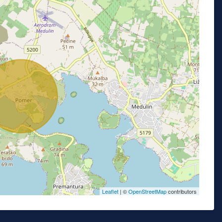
Leaflet
| ©
OpenStreetMap
contributors