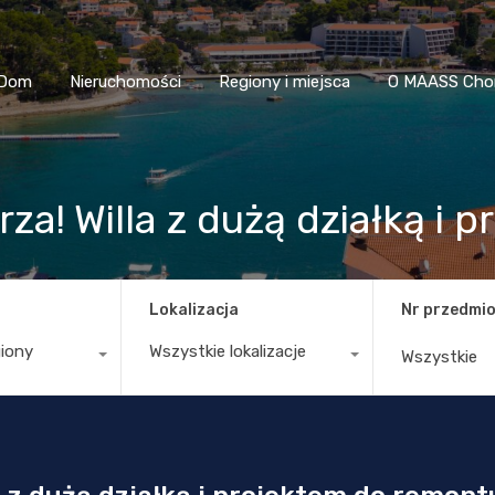
Dom
Nieruchomości
Regiony i miejsca
O MAASS
Dom
Nieruchomości
Regiony i miejsca
O MAASS Cho
za! Willa z dużą działką i
Lokalizacja
Nr przedmio
giony
Wszystkie lokalizacje