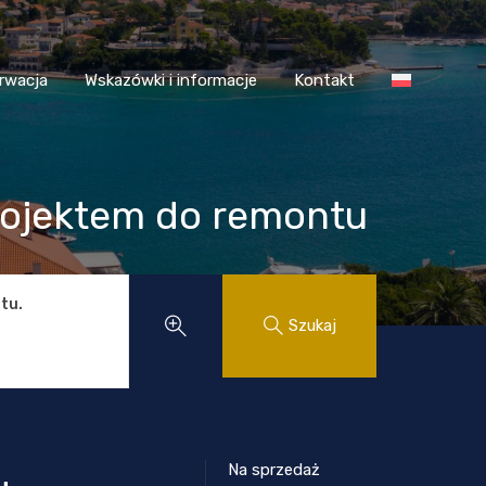
 Chorwacja
Wskazówki i informacje
Kontakt
rwacja
Wskazówki i informacje
Kontakt
 projektem do remontu
tu.
Szukaj
Na sprzedaż