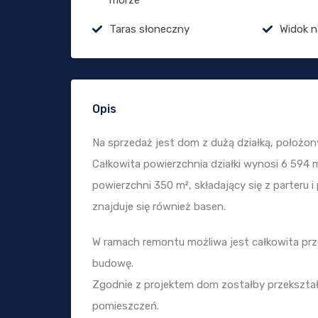
morze
Taras słoneczny
Widok n
Opis
Na sprzedaż jest dom z dużą działką, położo
Całkowita powierzchnia działki wynosi 6 594 m
powierzchni 350 m², składający się z parteru
znajduje się również basen.
W ramach remontu możliwa jest całkowita pr
budowę.
Zgodnie z projektem dom zostałby przekszt
pomieszczeń.