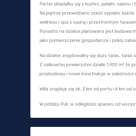
Parter składałby się z kuchni, jadalni, salonu i 
Na piętrze przewidziano sześć sypialni, każda
wellness i spa z sauną i przestronnym tarase
Ponadto na działce planowana jest budowa mn
jako pomieszczenie gospodarcze i pokój zabaw
Na działce znajdowałby się duży taras, taras 
Z całkowitej powierzchni działki 1,900 m² to 
przebudowy i nowe konstrukcje w zależności 
Willa znajduje się ok. 3 km od portu i 6 km od 
W pobliżu Puli, w odległości spaceru od wszy