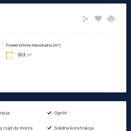
y
Powierzchnia mieszkalna (m²)
0
303
m²
zacja
Ogród
y rząd do morza
Solidna konstrukcja