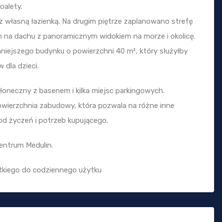
toalety.
 z własną łazienką. Na drugim piętrze zaplanowano strefę
m na dachu z panoramicznym widokiem na morze i okolicę.
iejszego budynku o powierzchni 40 m², który służyłby
 dla dzieci.
słoneczny z basenem i kilka miejsc parkingowych.
powierzchnia zabudowy, która pozwala na różne inne
od życzeń i potrzeb kupującego.
centrum Medulin.
stkiego do codziennego użytku