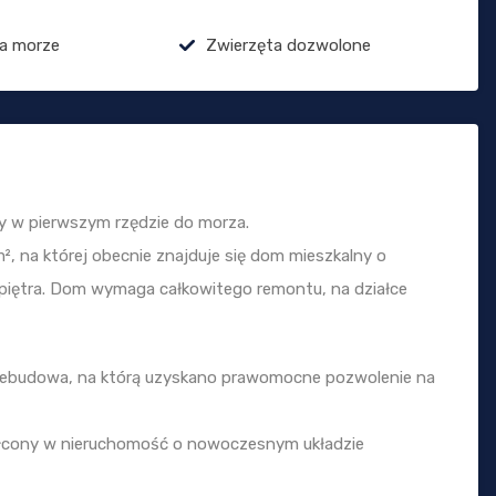
a morze
Zwierzęta dozwolone
ny w pierwszym rzędzie do morza.
², na której obecnie znajduje się dom mieszkalny o
 i piętra. Dom wymaga całkowitego remontu, na działce
zebudowa, na którą uzyskano prawomocne pozwolenie na
ałcony w nieruchomość o nowoczesnym układzie