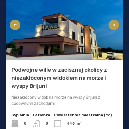
Podwójne wille w zacisznej okolicy z
niezakłóconym widokiem na morze i
wyspy Brijuni
Niezakłócony widok na morze na wyspy Brijuni z
cudownymi zachodami…
Sypialnia
Lazienka
Powierzchnia mieszkalna (m²)
8
446
m²
8