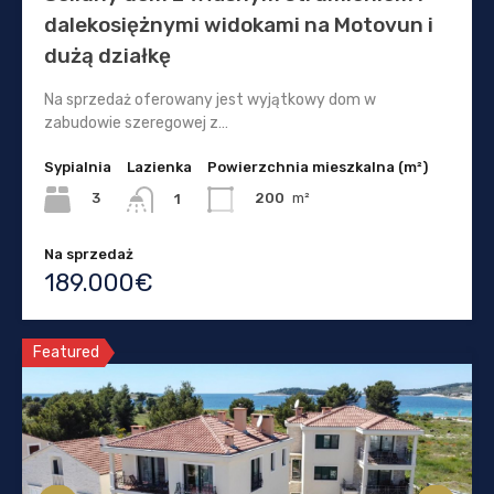
dalekosiężnymi widokami na Motovun i
dużą działkę
Na sprzedaż oferowany jest wyjątkowy dom w
zabudowie szeregowej z…
Sypialnia
Lazienka
Powierzchnia mieszkalna (m²)
3
200
m²
1
Na sprzedaż
189.000€
Featured