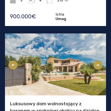
5
210
m²
4
Istria
900.000€
Umag
Luksusowy dom wolnostojący z
basenem w spokojnej okolicy na działce