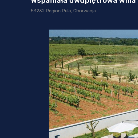
Wspaniała dwupiętrowa willa 
53232 Region Pula, Chorwacja