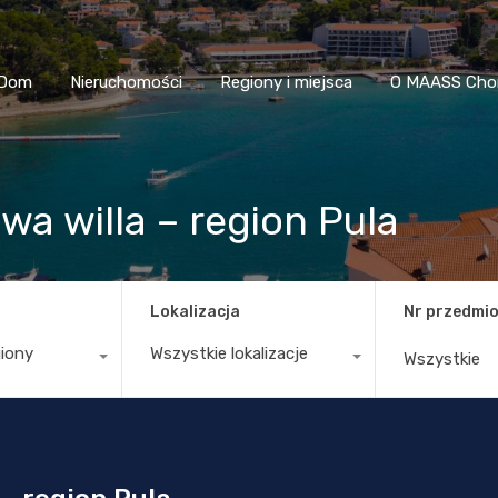
Dom
Nieruchomości
Regiony i miejsca
O MAASS
Dom
Nieruchomości
Regiony i miejsca
O MAASS Cho
a willa – region Pula
Lokalizacja
Nr przedmio
giony
Wszystkie lokalizacje