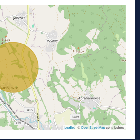
Leaflet
| ©
OpenStreetMap
contributors