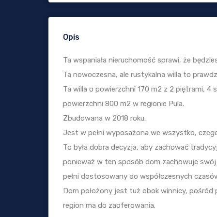
Opis
Ta wspaniała nieruchomość sprawi, że będziesz
Ta nowoczesna, ale rustykalna willa to prawdz
Ta willa o powierzchni 170 m2 z 2 piętrami, 4 s
powierzchni 800 m2 w regionie Pula.
Zbudowana w 2018 roku.
Jest w pełni wyposażona we wszystko, czeg
To była dobra decyzja, aby zachować tradycy
ponieważ w ten sposób dom zachowuje swój ch
pełni dostosowany do współczesnych czasó
Dom położony jest tuż obok winnicy, pośród p
region ma do zaoferowania.