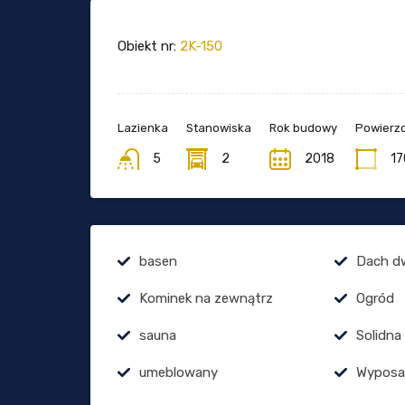
Obiekt nr:
2K-150
Lazienka
Stanowiska
Rok budowy
Powierzc
5
2
2018
17
basen
Dach d
Kominek na zewnątrz
Ogród
sauna
Solidna
umeblowany
Wyposa