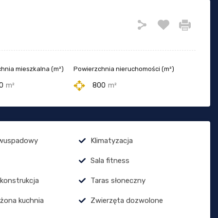
hnia mieszkalna (m²)
Powierzchnia nieruchomości (m²)
0
m²
800
m²
wuspadowy
Klimatyzacja
Sala fitness
 konstrukcja
Taras słoneczny
żona kuchnia
Zwierzęta dozwolone