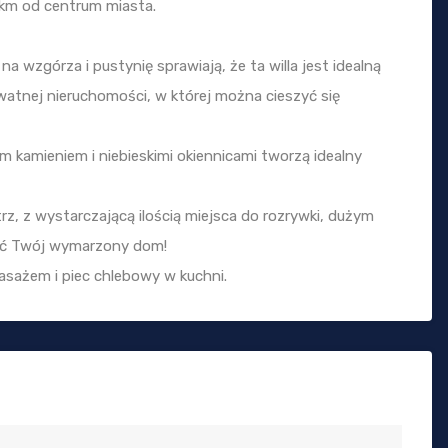
0 km od centrum miasta.
a wzgórza i pustynię sprawiają, że ta willa jest idealną
rywatnej nieruchomości, w której można cieszyć się
ym kamieniem i niebieskimi okiennicami tworzą idealny
z, z wystarczającą ilością miejsca do rozrywki, dużym
yć Twój wymarzony dom!
sażem i piec chlebowy w kuchni.