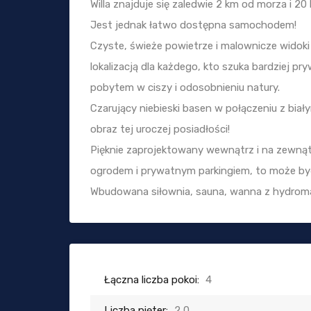
Willa znajduje się zaledwie 2 km od morza i 2
Jest jednak łatwo dostępna samochodem!
Czyste, świeże powietrze i malownicze widoki n
lokalizacją dla każdego, kto szuka bardziej p
pobytem w ciszy i odosobnieniu natury.
Czarujący niebieski basen w połączeniu z biał
obraz tej uroczej posiadłości!
Pięknie zaprojektowany wewnątrz i na zewnątr
ogrodem i prywatnym parkingiem, to może b
Wbudowana siłownia, sauna, wanna z hydroma
Łączna liczba pokoi:
4
Liczba pięter:
2,0