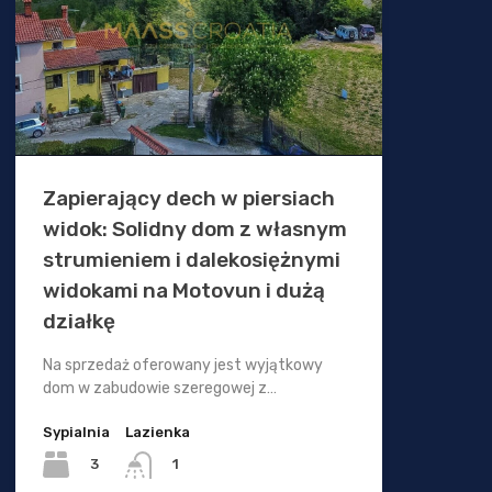
Zapierający dech w piersiach
widok: Solidny dom z własnym
strumieniem i dalekosiężnymi
widokami na Motovun i dużą
działkę
Na sprzedaż oferowany jest wyjątkowy
dom w zabudowie szeregowej z…
Sypialnia
Lazienka
3
1