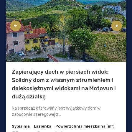
Zapierający dech w piersiach widok:
Solidny dom z własnym strumieniem i
dalekosiężnymi widokami na Motovun i
dużą działkę
Na sprzedaż oferowany jest wyjątkowy dom w
zabudowie szeregowej z…
Sypialnia
Lazienka
Powierzchnia mieszkalna (m²)