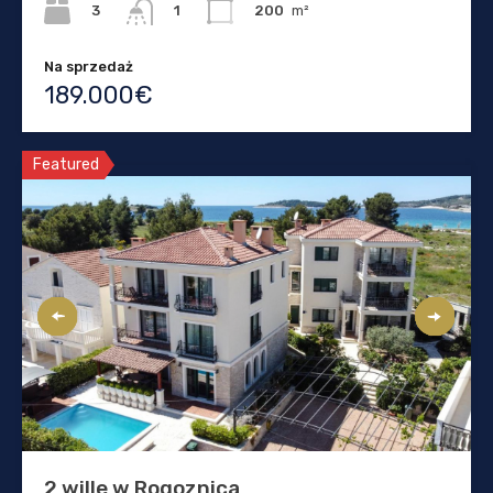
3
200
m²
1
Na sprzedaż
189.000€
Featured
2 wille w Rogoznica