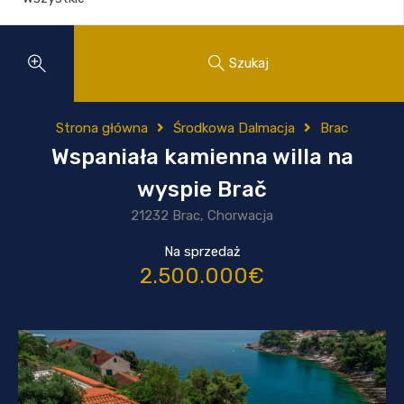
Szukaj
Strona główna
Środkowa Dalmacja
Brac
Wspaniała kamienna willa na
wyspie Brač
21232 Brac, Chorwacja
Na sprzedaż
2.500.000€