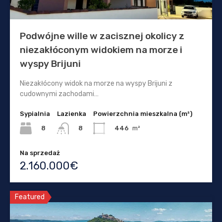
Podwójne wille w zacisznej okolicy z
niezakłóconym widokiem na morze i
wyspy Brijuni
Niezakłócony widok na morze na wyspy Brijuni z
cudownymi zachodami…
Sypialnia
Lazienka
Powierzchnia mieszkalna (m²)
8
446
m²
8
Na sprzedaż
2.160.000€
Featured