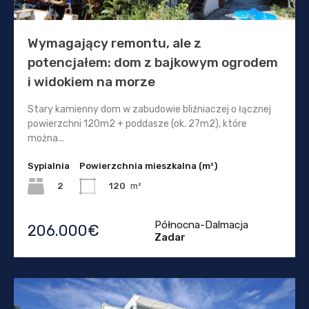
Wymagający remontu, ale z
potencjałem: dom z bajkowym ogrodem
i widokiem na morze
Stary kamienny dom w zabudowie bliźniaczej o łącznej
powierzchni 120m2 + poddasze (ok. 27m2), które
można...
Sypialnia
Powierzchnia mieszkalna (m²)
2
120
m²
Północna-Dalmacja
206.000€
Zadar