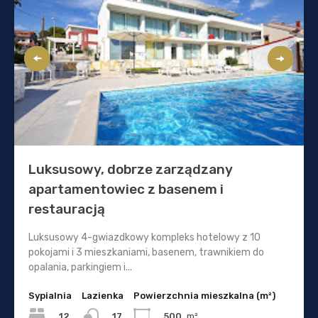
Luksusowy, dobrze zarządzany
apartamentowiec z basenem i
restauracją
Luksusowy 4-gwiazdkowy kompleks hotelowy z 10
pokojami i 3 mieszkaniami, basenem, trawnikiem do
opalania, parkingiem i...
Sypialnia
Lazienka
Powierzchnia mieszkalna (m²)
12
500
m²
17