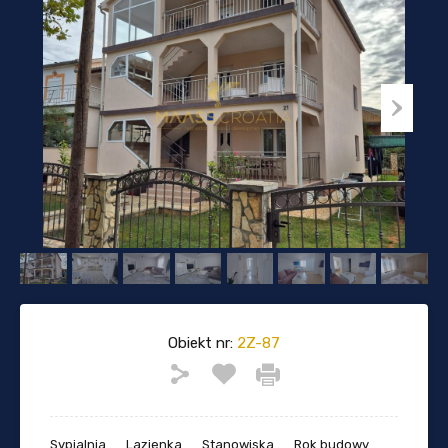
Obiekt nr:
2Z-87
Sypialnia
Lazienka
Stanowiska
Rok budowy