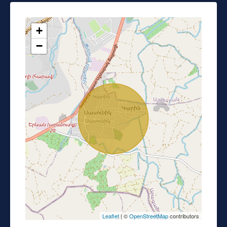
+
−
Leaflet
| ©
OpenStreetMap
contributors