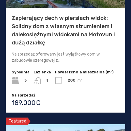
Zapierający dech w piersiach widok:
Solidny dom z własnym strumieniem i
dalekosiężnymi widokami na Motovun i
dużą działkę
Na sprzedaż oferowany jest wyjątkowy dom w
zabudowie szeregowej z…
Sypialnia
Lazienka
Powierzchnia mieszkalna (m²)
3
200
m²
1
Na sprzedaż
189.000€
Featured