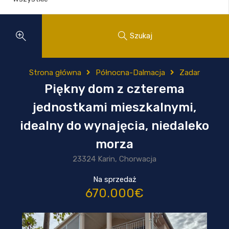
Szukaj
Strona główna
Północna-Dalmacja
Zadar
Piękny dom z czterema
jednostkami mieszkalnymi,
idealny do wynajęcia, niedaleko
morza
23324 Karin, Chorwacja
Na sprzedaż
670.000€