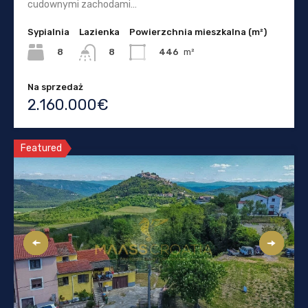
cudownymi zachodami…
Sypialnia
Lazienka
Powierzchnia mieszkalna (m²)
8
446
m²
8
Na sprzedaż
2.160.000€
Featured