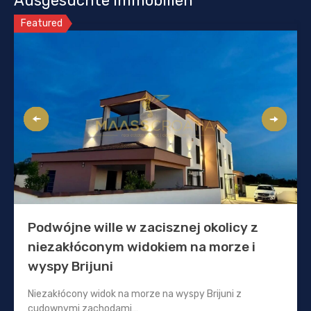
Ausgesuchte Immobilien
Featured
Podwójne wille w zacisznej okolicy z
niezakłóconym widokiem na morze i
wyspy Brijuni
Niezakłócony widok na morze na wyspy Brijuni z
cudownymi zachodami…