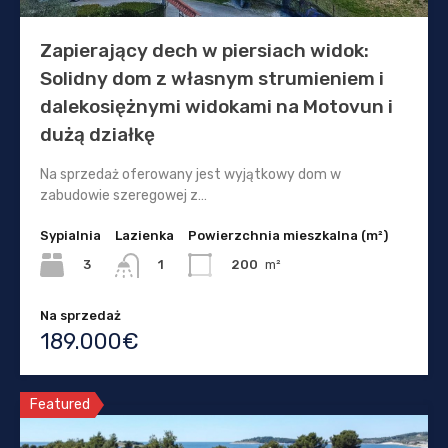
Zapierający dech w piersiach widok:
Solidny dom z własnym strumieniem i
dalekosiężnymi widokami na Motovun i
dużą działkę
Na sprzedaż oferowany jest wyjątkowy dom w
zabudowie szeregowej z…
Sypialnia
Lazienka
Powierzchnia mieszkalna (m²)
3
200
m²
1
Na sprzedaż
189.000€
Featured